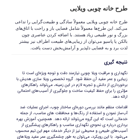
طرح خانه چوبی ویلایی
طرح خانه چوبی ویلایی معمولاً سادگی و طبیعت‌گرایی را تداعی
می‌کند. این طرح‌ها معمولاً شامل فضایی باز و راحت با اتاق‌های
بزرگ و نور طبیعی زیاد هستند. با اضافه کردن عناصری چون
بالکن یا پاسیو می‌توان از زیبایی‌های طبیعت اطراف نیز بیشتر
لذت برد و به فضایی دلپذیر و آرامش‌بخش دست یافت
.
نتیجه گیری
نگهداری و مراقبت ویلا چوبی نیازمند دقت و توجه ویژه‌ای است تا
زیبایی و عمر مفید آن حفظ شود. گروه تخصصی ویلا سازی هدیش با
برخورداری از دانش و تجربه لازم در این زمینه، می‌تواند راهکارهای
مؤثری را برای حفظ کیفیت ساخت و جلوگیری از آسیب‌های احتمالی
ارائه دهد.
اقدامات منظم مانند بررسی دوره‌ای ساختار چوب، اجرای عملیات ضد
آب‌ساز نمودن و استفاده از رنگ‌ها و محافظ‌ت های مناسب، از جمله
خدماتی است که این گروه می‌تواند ارائه دهد. همچنین، آموزش بهره‌
برداری درباره‌ ی نحوه‌ی نگهداری مناسب و راهکارهای پیشگیری از
آسیب‌های طبیعی و محیطی نیز از دیگر خدمات مهم این تیم محسوب
می‌شود. با این رویکرد، می‌توان به طور چشمگیری عمر مفید ویلاهای