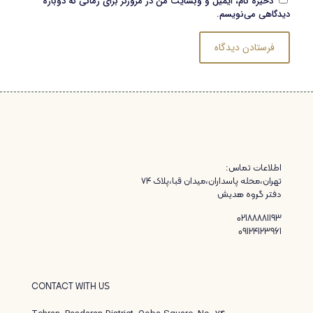
ذخیره نام، ایمیل و وبسایت من در مرورگر برای زمانی که دوباره
دیدگاهی می‌نویسم.
اطلاعات تماس:
تهران،محله پاسداران،میدان قبا،پلاک ۷۴
دفتر گروه هدیش
02188881193
09124123961
CONTACT WITH US