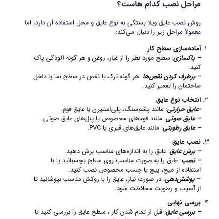
مراحل نصب کدام هاست؟
روش‌ نصب عایق ویلا بستگی به نوع عایق و محل استفاده آن دارد، اما
معمولاً مراحل زیر را دنبال می‌کند:
آماده‌سازی سطح کار
– پاکسازی
: سطح مورد نظر را از غبار، روغن و هر گونه آلودگی پاک
کنید.
– برطرف کردن نقص‌ها
: هر گونه ترک یا نقص در سطح نما یا داخل
ساختمان را تعمیر کنید.
انتخاب نوع عایق
-عایق حرارتی
: مانند پشم‌سنگ، پلی‌استیرن یا عایق‌ فوم.
– عایق صوتی
: مانند فوم‌های مخصوص یا پنل‌های عایق صوتی.
– عایق رطوبتی
: مانند عایق‌های قیری یا PVC.
نصب عایق
– برش عایق
: عایق را به اندازه‌های مناسب برش دهید.
– نصب
: عایق را به صورت مناسب روی سطح بچسبانید یا با
استفاده از میخ، پیچ یا چسب مخصوص نصب کنید.
–
پوشش‌دهی
: در صورت نیاز، عایق را با روکش مناسب بپوشانید تا
از آسیب و رطوبت محافظت شود.
بررسی نهایی
– بررسی عایق
: قبل از تمام شدن کار ، سطح عایق را بررسی کنید تا