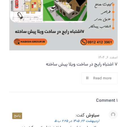
اسفند 6, 1404
7 اشتباه رایج در ساخت ویلا پیش ساخته
Read more
1 Comment
سیاوش
گفت:
پاسخ
اردیبهشت 26, 1405 در 2:25 ب.ظ