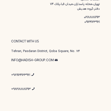
تهران،محله پاسداران،میدان قبا،پلاک ۷۴
دفتر گروه هدیش
02188881193
09124123961
CONTACT WITH US
Tehran, Pasdaran District, Qoba Square, No. 74
INFO@HADISH-GROUP.COM
989124123961+
982188881193+