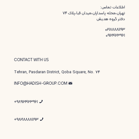
اطلاعات تماس:
تهران،محله پاسداران،میدان قبا،پلاک ۷۴
دفتر گروه هدیش
02188881193
09124123961
CONTACT WITH US
Tehran, Pasdaran District, Qoba Square, No. 74
INFO@HADISH-GROUP.COM
989124123961+
982188881193+