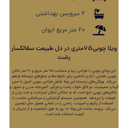
2 سرویس بهداشتی
20 متر مربع ایوان
ویلا چوبی75متری در دل طبیعت سقالکسار
رشت
این ویلای چوبی با طراحی زیبا و مساحت 75 متر مربع و 20 متر بالکن
چوبی، فضایی آرام و دلنشین برای خانواده‌ها و جمع‌های دوستانه فراهم
می‌کند. ویژگی‌های برجسته این ویلا شامل طراحی چوبی اصیل با حس
گرما و صمیمیت، دو اتاق خواب راحت و نورگیر، آشپزخانه مدرن و مجهز، و
بالکن‌های چوبی دنج است که به ساکنان امکان استراحت و لذت بردن از
طبیعت را می‌دهد. همچنین، سیستم گرمایشی و سرمایشی مناسب با
استفاده از پکیج و اسپیلت، راحتی را در تمامی فصول سال تضمین
می‌کند. پروسه ساخت این ویلا 80 روز به طول انجامیده و از متریال با
کیفیت استفاده شده است.