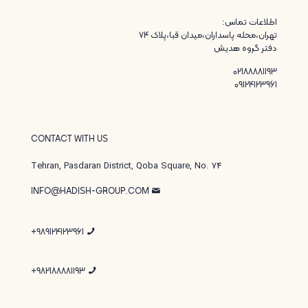
اطلاعات تماس:
تهران،محله پاسداران،میدان قبا،پلاک ۷۴
دفتر گروه هدیش
02188881193
09124123961
CONTACT WITH US
Tehran, Pasdaran District, Qoba Square, No. 74
INFO@HADISH-GROUP.COM
989124123961+
982188881193+