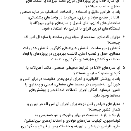
آیا سازه LSF برای پروژه‌های انرژی مانند نیروگاه یا اسکات‌های
مخزن مناسب میباشد؟
بله. با طراحی دقیق و استفاده از اتصالات استاندارد در سازه صنعتی
LSF در صنایع فولاد و انرژی، می‌تواند در واحدهای پشتیبانی،
ساختمان‌های اداری، اتاق کنترل و سازه‌های جانبی نیروگاه یا
ایستگاه‌های توزیع انرژی با کارایی بالا استفاده شود.
مزایای اقتصادی استفاده از سوله پیش ساخته با سازه ال اس اف
چیست؟
کاهش زمان ساخت، کاهش هزینه‌های کارگری، کاهش هدر رفت
مصالح، حمل و نصب آسان، قابلیت بهره‌وری در پروژه‌های با ابعاد
مختلف و کاهش هزینه‌های نگهداری بلندمدت.
آیا سازه‌های LSF در شرایط محیطی صنعتی، مانند آهن‌آلات یا
گازهای خطرناک، ایمن هستند؟
بله، با پوشش گالوانیزه و اجرای آزمون‌های مقاومت در برابر آتش و
خوردگی، به‌خصوص در محیط‌ های صنعتی، ایمنی و پایداری را
تامین مینماید. امکان اجرای اتصالات ضدانفجار و پوشش‌های
محافظ وجود دارد.
معیارهای طراحی قابل توجه برای اجرای ال اس اف در تهران و
شمال کشور چیست؟
بار باد و زلزله، مقاومت در برابر رطوبت و نم، دسترسی به
فونداسیون، کیفیت سازه‌های فولادی و استانداردهای بین‌المللی/
ملی، طراحی نوردهی و تهویه، و خدمات پس از فروش و نگهداری.