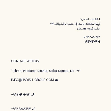
اطلاعات تماس:
تهران،محله پاسداران،میدان قبا،پلاک ۷۴
دفتر گروه هدیش
02188881193
09124123961
CONTACT WITH US
Tehran, Pasdaran District, Qoba Square, No. 74
INFO@HADISH-GROUP.COM
989124123961+
982188881193+