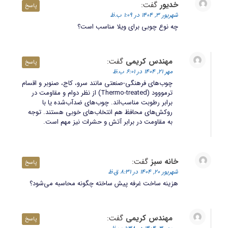
خدیور
گفت:
پاسخ
شهریور 3, 1404 در 1:09 ب.ظ
چه نوع چوبی برای ویلا مناسب است؟
مهندس کریمی
گفت:
پاسخ
مهر 21, 1404 در 6:01 ب.ظ
چوب‌های فرهنگی-صنعتی مانند سرو، کاج، صنوبر و اقسام
ترمووود (Thermo-treated) از نظر دوام و مقاومت در
برابر رطوبت مناسب‌اند. چوب‌های ضدآب‌شده یا با
روکش‌های محافظ هم انتخاب‌های خوبی هستند. توجه
به مقاومت در برابر آتش و حشرات نیز مهم است.
خانه سبز
گفت:
پاسخ
شهریور 20, 1404 در 8:31 ق.ظ
هزینه ساخت غرفه پیش ساخته چگونه محاسبه می‌شود؟
مهندس کریمی
گفت:
پاسخ