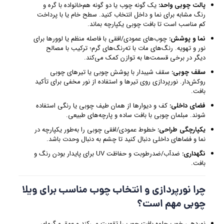
پالت چوبی واحد:
یک گونه چوب یا دو گونه هم‌خانواده با گره و
رنگ مشابه برای نما و داخل انتخاب کنید. سطح خام یا با پرداخت
کم مناسب است تا بافت چوبی یکپارچه بماند.
نما و پوشش:
چوب‌های عمودی/افقی با فاصله منظم یا لوورها برای
نور و تهویه. رنگ‌های مات با ته‌رنگ‌های گرم؛ ترکیب با مصالح
دیگر در برخی قسمت‌ها به توازن کمک می‌کند.
سقف چوبی:
سقف شیبدار با پوشش چوبی یا تیرهای چوبی
روکش‌دار. نورپردازی روی تیرها و استفاده از نور مخفی برای تأکید
بافت.
فضای داخلی:
کف و دیوارها از همان طیف چوبی یا رنگی استفاده
شوند. مبلمان چوبی با بافت ساده و پارچه‌های طبیعی.
یکپارچگی طراحی:
خطوط عمودی/افقی چوبی را به‌طور یکپارچه در
نما و فضاهای داخلی دنبال کنید تا چشم به دنبال وحدت باشد.
نگهداری:
ضدآب/ضدرطوبت و حفاظت UV برای پایدار بودن رنگ و
بافت.
چرا نورپردازی و انتخاب چوب مناسب برای ویلا
چوبی مهم است؟
نوردهی خوب جلوه بافت چوب را تقویت می‌کند و عمق و گرمای