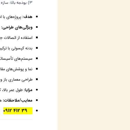
3) بودجه بالا: سازه اس اف (S.F) یا SG (سازه اس اف) 🏗️
هدف:
پروژه‌های با ا
ویژگی‌های طراحی:
استفاده از اتصالات جدید و
بدنه کپسولی با ترکیبی از 
سیستم‌های تأسیساتی 
نما و پوشش‌های مقاو
طراحی معماری باز و فضاهای
مزایا:
طول عمر بالا، 
معایب/ملاحظات:
هز
61 39 412 0912