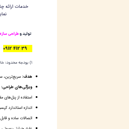
خدمات ارائه چا
نمای
تولید و
طراحی سازه 
61 39 412 0912
1) بودجه محدود:
خا
هدف:
سریع‌ترین، سب
ویژگی‌های طراحی:
استفاده از پنل‌های م
اندازه استاندارد کپسول‌ها برای کاهش ه
اتصالات ساده و قابل 
عایق حرارتی-صوتی ب