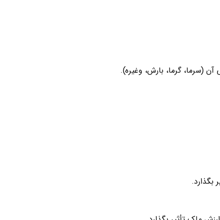
ن (سرما، گرما، بارش، وغیره).
 بگذارد.
رزش ملک تأثیر بگذارد.