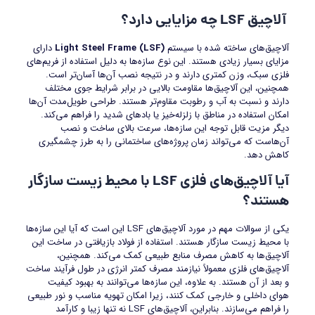
آلاچیق
LSF
چه مزایایی دارد؟
آلاچیق‌های ساخته شده با سیستم
Light Steel Frame (LSF)
دارای
مزایای بسیار زیادی هستند. این نوع سازه‌ها به دلیل استفاده از فریم‌های
فلزی سبک، وزن کمتری دارند و در نتیجه نصب آن‌ها آسان‌تر است.
همچنین، این آلاچیق‌ها مقاومت بالایی در برابر شرایط جوی مختلف
دارند و نسبت به آب و رطوبت مقاوم‌تر هستند. طراحی طویل‌مدت آن‌ها
امکان استفاده در مناطق با زلزله‌خیز یا بادهای شدید را فراهم می‌کند.
دیگر مزیت قابل توجه این سازه‌ها، سرعت بالای ساخت و نصب
آن‌هاست که می‌تواند زمان پروژه‌های ساختمانی را به طرز چشمگیری
کاهش دهد.
آیا آلاچیق‌های فلزی
LSF
با محیط زیست سازگار
هستند؟
یکی از سوالات مهم در مورد آلاچیق‌های LSF این است که آیا این سازه‌ها
با محیط زیست سازگار هستند. استفاده از فولاد بازیافتی در ساخت این
آلاچیق‌ها به کاهش مصرف منابع طبیعی کمک می‌کند. همچنین،
آلاچیق‌های فلزی معمولاً نیازمند مصرف کمتر انرژی در طول فرآیند ساخت
و بعد از آن هستند. به علاوه، این سازه‌ها می‌توانند به بهبود کیفیت
هوای داخلی و خارجی کمک کنند، زیرا امکان تهویه مناسب و نور طبیعی
را فراهم می‌سازند. بنابراین، آلاچیق‌های LSF نه تنها زیبا و کارآمد