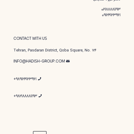
02188881193
09124123961
CONTACT WITH US
Tehran, Pasdaran District, Qoba Square, No. 74
INFO@HADISH-GROUP.COM
989124123961+
982188881193+