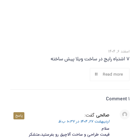
اسفند 6, 1404
7 اشتباه رایج در ساخت ویلا پیش ساخته
Read more
1 Comment
صالحی
گفت:
پاسخ
اردیبهشت 27, 1404 در 10:37 ب.ظ
سلام
قیمت طراحی و ساخت آلاچیق رو بفرستید،متشکر