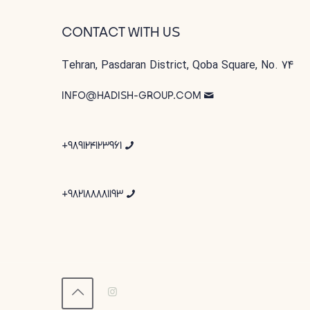
CONTACT WITH US
Tehran, Pasdaran District, Qoba Square, No. 74
INFO@HADISH-GROUP.COM
989124123961+
982188881193+