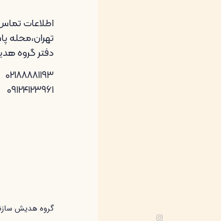
اطلاعات تماس
تهران،محله پاسد
دفتر گروه هد
02188881193
09124123961
گروه هدیش سازن