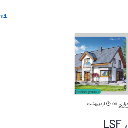
rs
زازی
on
اردیبهشت
ویلای LSF