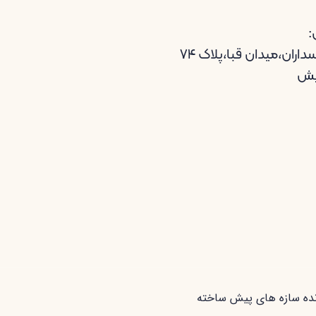
:
اران،میدان قبا،پلاک ۷۴
یش
ده سازه های پیش ساخته