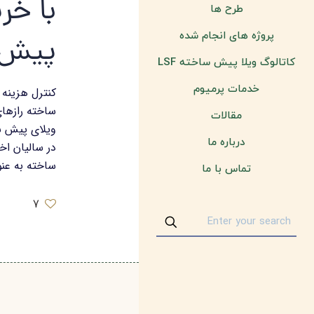
با خری
طرح ها
پروژه های انجام شده
پیش 
کاتالوگ ویلا پیش ساخته LSF
خدمات پرمیوم
کنترل هزینه 
ساخته رازها
مقالات
ویلای پیش سا
درباره ما
در سالیان اخ
ساخته به عنو
تماس با ما
7