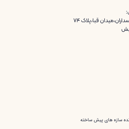
:
اران،میدان قبا،پلاک ۷۴
یش
ده سازه های پیش ساخته