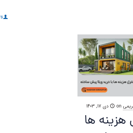
rs
ریمی
on
دی 17, 1403
 هزینه ها