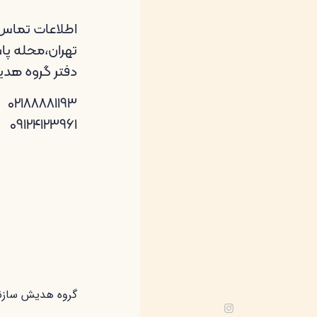
اطلاعات تماس
تهران،محله پاسد
دفتر گروه هد
02188881193
09124123961
گروه هدیش سازن