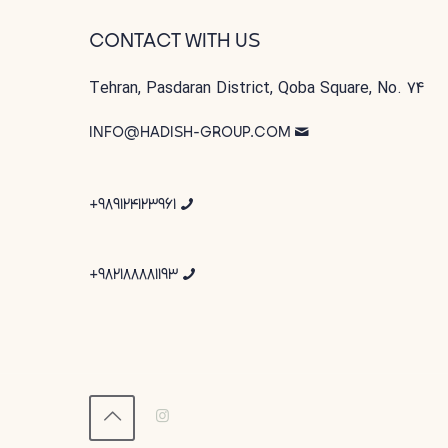
CONTACT WITH US
Tehran, Pasdaran District, Qoba Square, No. 74
INFO@HADISH-GROUP.COM
989124123961+
982188881193+