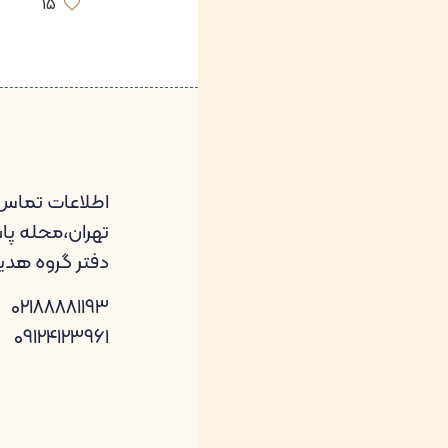
15
اطلاعات تماس
تهران،محله پاسد
دفتر گروه هد
02188881193
09124123961