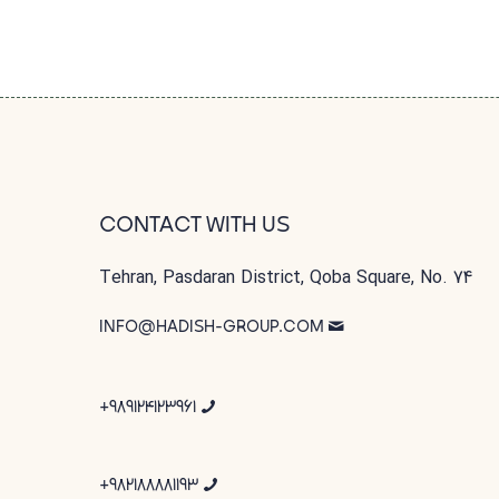
CONTACT WITH US
Tehran, Pasdaran District, Qoba Square, No. 74
INFO@HADISH-GROUP.COM
989124123961+
982188881193+