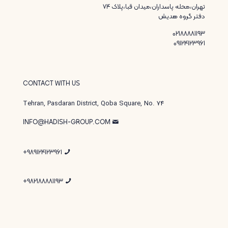
تهران،محله پاسداران،میدان قبا،پلاک ۷۴
دفتر گروه هدیش
02188881193
09124123961
CONTACT WITH US
Tehran, Pasdaran District, Qoba Square, No. 74
INFO@HADISH-GROUP.COM
989124123961+
982188881193+