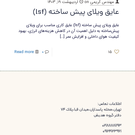
مهندس کریمی
on
اردیبهشت 19, 1403
عایق ویلای پیش ساخته (lsf)
عایق ویلای پیش ساخته (lsf) عایق کاری مناسب برای ویلای
پیش‌ساخته به دلیل اهمیت آن در کاهش هزینه‌های انرژی، بهبود
کیفیت هوای داخلی و افزایش عمر
[…]
Read more
0
15
اطلاعات تماس:
تهران،محله پاسداران،میدان قبا،پلاک ۷۴
دفتر گروه هدیش
02188881193
09124123961