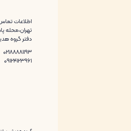
اطلاعات تماس
تهران،محله پاسد
دفتر گروه هد
02188881193
09124123961