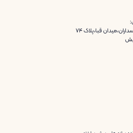
:
اران،میدان قبا،پلاک ۷۴
یش