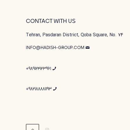
CONTACT WITH US
Tehran, Pasdaran District, Qoba Square, No. 74
INFO@HADISH-GROUP.COM
989124123961+
982188881193+