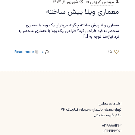
مهندس کریمی
on
شهریور 11, 1403
معماری ویلا پیش ساخته
معماری ویلا پیش ساخته چگونه می‌توان یک ویلا با معماری
منحصر به فرد طراحی کرد؟ طراحی یک ویلا با معماری منحصر به
فرد نیازمند توجه به
[…]
Read more
0
15
اطلاعات تماس:
تهران،محله پاسداران،میدان قبا،پلاک ۷۴
دفتر گروه هدیش
02188881193
09124123961