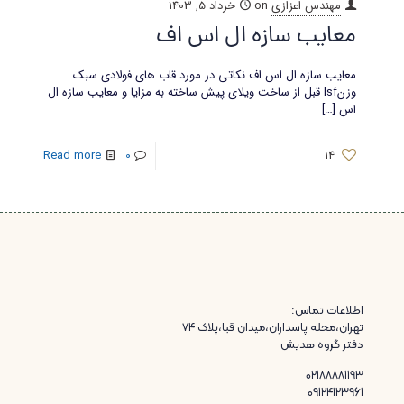
مهندس اعزازی
on
خرداد 5, 1403
معایب سازه ال اس اف
معایب سازه ال اس اف نکاتی در مورد قاب های فولادی سبک
وزنlsf قبل از ساخت ویلای پیش ساخته به مزایا و معایب سازه ال
اس
[…]
Read more
0
14
اطلاعات تماس:
تهران،محله پاسداران،میدان قبا،پلاک ۷۴
دفتر گروه هدیش
02188881193
09124123961