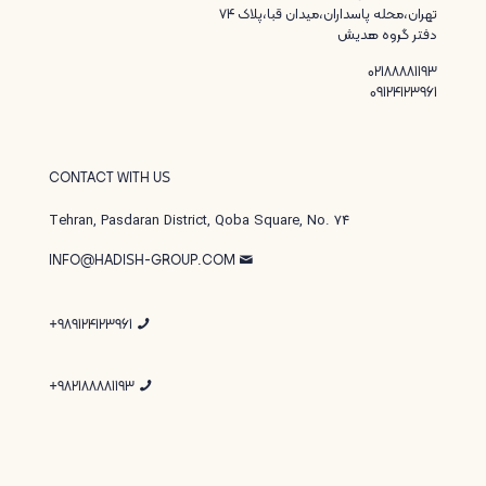
تهران،محله پاسداران،میدان قبا،پلاک ۷۴
دفتر گروه هدیش
02188881193
09124123961
CONTACT WITH US
Tehran, Pasdaran District, Qoba Square, No. 74
INFO@HADISH-GROUP.COM
989124123961+
982188881193+