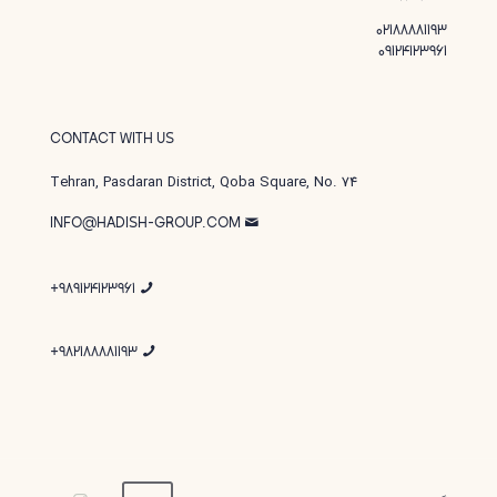
02188881193
09124123961
CONTACT WITH US
Tehran, Pasdaran District, Qoba Square, No. 74
INFO@HADISH-GROUP.COM
989124123961+
982188881193+