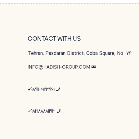
CONTACT WITH US
Tehran, Pasdaran District, Qoba Square, No. 74
INFO@HADISH-GROUP.COM
989124123961+
982188881193+