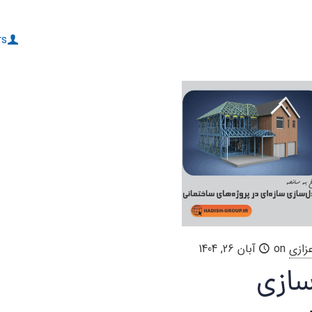
rs
زازی
on
آبان 26, 1404
سازی