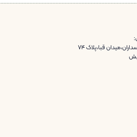
:
اران،میدان قبا،پلاک ۷۴
یش