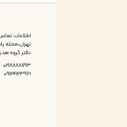
اطلاعات تماس
تهران،محله پاسد
دفتر گروه هد
02188881193
09124123961