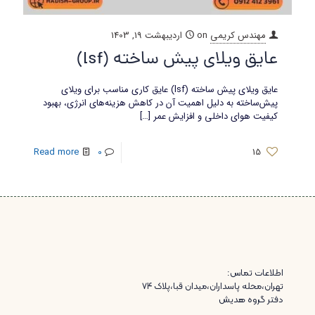
مهندس کریمی
on
اردیبهشت 19, 1403
عایق ویلای پیش ساخته (lsf)
عایق ویلای پیش ساخته (lsf) عایق کاری مناسب برای ویلای
پیش‌ساخته به دلیل اهمیت آن در کاهش هزینه‌های انرژی، بهبود
کیفیت هوای داخلی و افزایش عمر
[…]
Read more
0
15
اطلاعات تماس:
تهران،محله پاسداران،میدان قبا،پلاک ۷۴
دفتر گروه هدیش