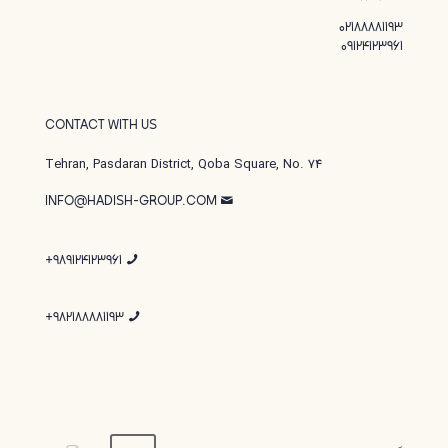
02188881193
09124123961
CONTACT WITH US
Tehran, Pasdaran District, Qoba Square, No. 74
INFO@HADISH-GROUP.COM
989124123961+
982188881193+