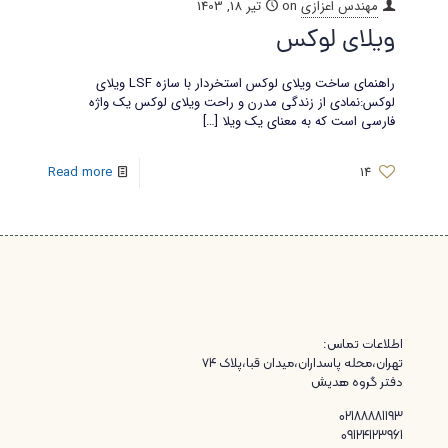
مهندس اعزازی
on
تیر 18, 1403
ویلای لوکس
راهنمای ساخت ویلای لوکس استخردار با سازه LSF ویلای
لوکس:نمادی از زندگی مدرن و راحت ویلای لوکس یک واژه
فارسی است که به معنای یک ویلا
[…]
Read more
14
اطلاعات تماس:
تهران،محله پاسداران،میدان قبا،پلاک ۷۴
دفتر گروه هدیش
02188881193
09124123961