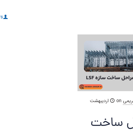
rs
ریمی
on
اردیبهشت
ل ساخت