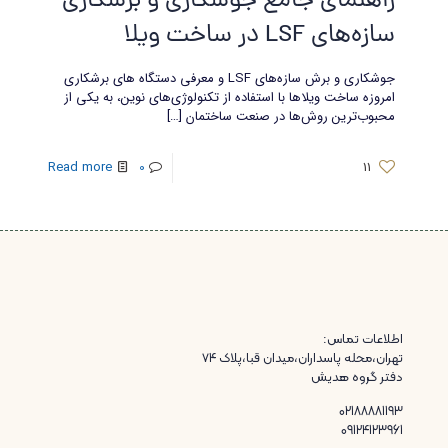
راهنمای جامع جوشکاری و برشکاری
سازه‌های LSF در ساخت ویلا
جوشکاری و برش سازه‌های LSF و معرفی دستگاه های برشکاری
امروزه ساخت ویلاها با استفاده از تکنولوژی‌های نوین، به یکی از
محبوب‌ترین روش‌ها در صنعت ساختمان
[…]
Read more
0
11
اطلاعات تماس:
تهران،محله پاسداران،میدان قبا،پلاک ۷۴
دفتر گروه هدیش
02188881193
09124123961