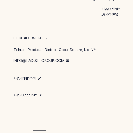
02188881193
09124123961
CONTACT WITH US
Tehran, Pasdaran District, Qoba Square, No. 74
INFO@HADISH-GROUP.COM
989124123961+
982188881193+