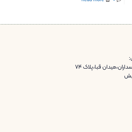
:
اران،میدان قبا،پلاک ۷۴
یش