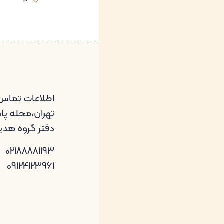
اطلاعات تماس
تهران،محله پاسد
دفتر گروه هد
02188881193
09124123961