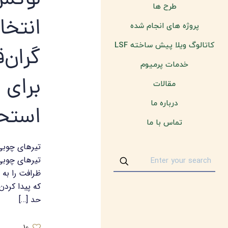
لوکس
طرح ها
انتخا
پروژه های انجام شده
کاتالوگ ویلا پیش ساخته LSF
گران‌
خدمات پرمیوم
برای 
مقالات
درباره ما
استح
تماس با ما
تیرهای چوبی 
تیرهای چوبی
ظرافت را به 
که پیدا کردن
حد
[…]
10