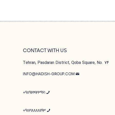
CONTACT WITH US
Tehran, Pasdaran District, Qoba Square, No. 74
INFO@HADISH-GROUP.COM
989124123961+
982188881193+