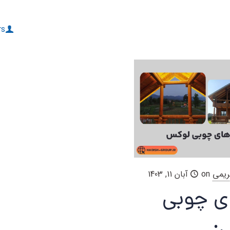
rs
ریمی
on
آبان 11, 1403
ی چوبی