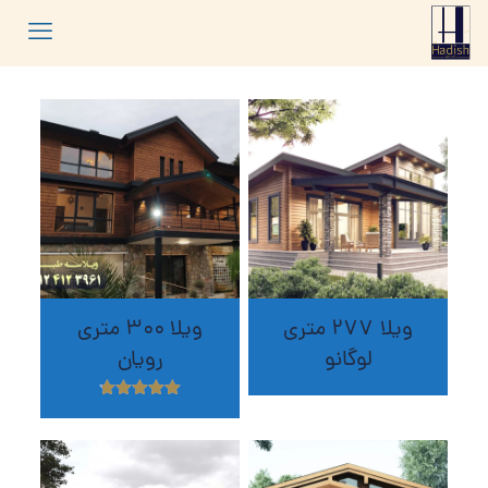
ویلا 277 متری
ویلا 300 متری
لوگانو
رویان
نمره
4.80
از 5