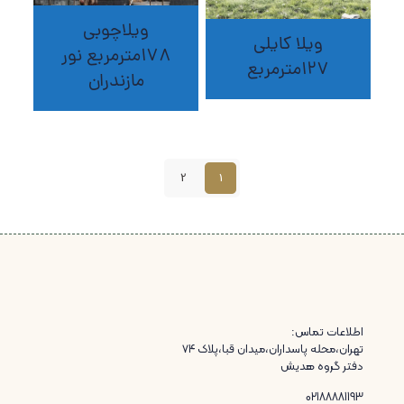
ویلاچوبی
ویلا کایلی
178مترمربع نور
127مترمربع
مازندران
2
1
اطلاعات تماس:
تهران،محله پاسداران،میدان قبا،پلاک ۷۴
دفتر گروه هدیش
02188881193