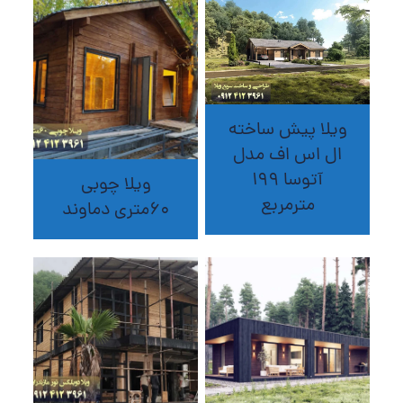
ویلا پیش ساخته
ال اس اف مدل
آتوسا 199
ویلا چوبی
مترمربع
60متری دماوند