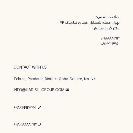
اطلاعات تماس:
تهران،محله پاسداران،میدان قبا،پلاک ۷۴
دفتر گروه هدیش
02188881193
09124123961
CONTACT WITH US
Tehran, Pasdaran District, Qoba Square, No. 74
INFO@HADISH-GROUP.COM
989124123961+
982188881193+