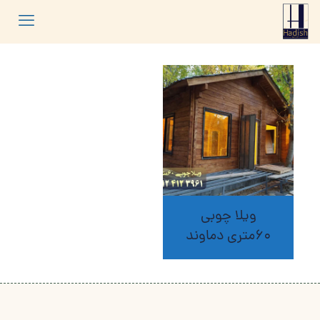
ویلا چوبی
60متری دماوند