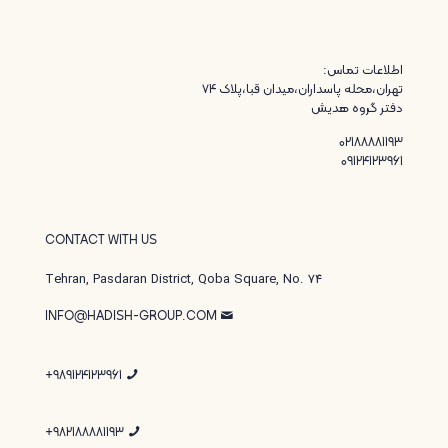
اطلاعات تماس:
تهران،محله پاسداران،میدان قبا،پلاک ۷۴
دفتر گروه هدیش
02188881193
09124123961
CONTACT WITH US
Tehran, Pasdaran District, Qoba Square, No. 74
INFO@HADISH-GROUP.COM
989124123961+
982188881193+