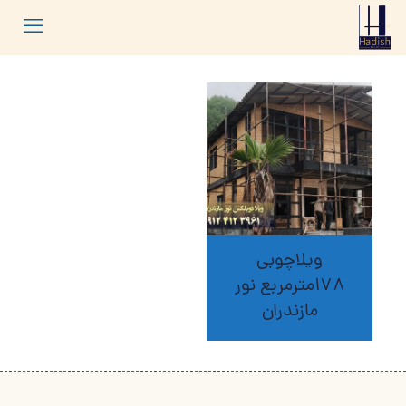
ویلاچوبی
178مترمربع نور
مازندران