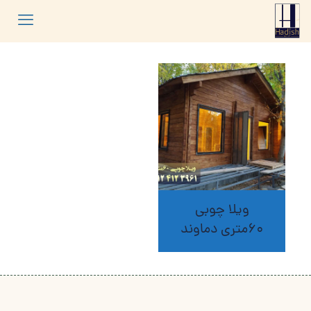
ویلا چوبی
60متری دماوند