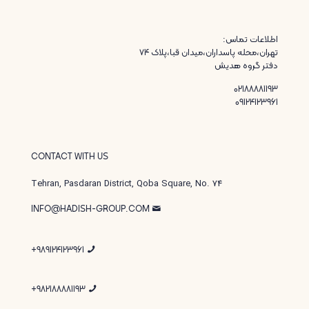
اطلاعات تماس:
تهران،محله پاسداران،میدان قبا،پلاک ۷۴
دفتر گروه هدیش
02188881193
09124123961
CONTACT WITH US
Tehran, Pasdaran District, Qoba Square, No. 74
INFO@HADISH-GROUP.COM
989124123961+
982188881193+