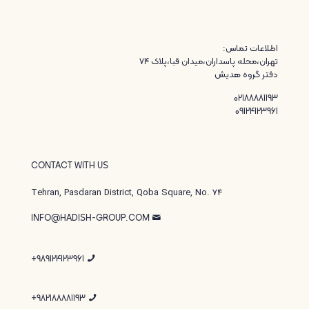
اطلاعات تماس:
تهران،محله پاسداران،میدان قبا،پلاک ۷۴
دفتر گروه هدیش
02188881193
09124123961
CONTACT WITH US
Tehran, Pasdaran District, Qoba Square, No. 74
INFO@HADISH-GROUP.COM
989124123961+
982188881193+