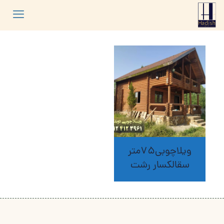
ویلاچوبی75متر
سقالکسار رشت