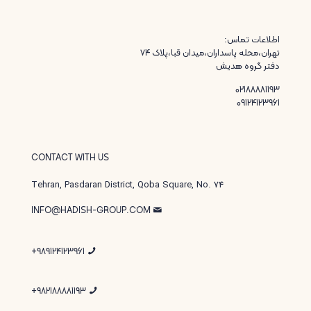
اطلاعات تماس:
تهران،محله پاسداران،میدان قبا،پلاک ۷۴
دفتر گروه هدیش
02188881193
09124123961
CONTACT WITH US
Tehran, Pasdaran District, Qoba Square, No. 74
INFO@HADISH-GROUP.COM
989124123961+
982188881193+