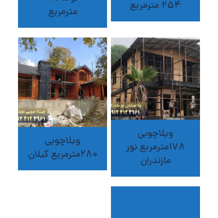
254 مترمربع
مترمربع
ویلاچوبی
ویلاچوبی
178مترمربع نور
280مترمربع کیلان
مازندران