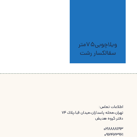
ویلاچوبی75متر
سقالکسار رشت
اطلاعات تماس:
تهران،محله پاسداران،میدان قبا،پلاک ۷۴
دفتر گروه هدیش
02188881193
09124123961